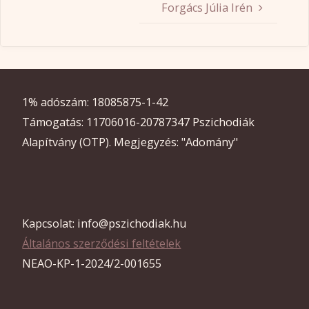
Forgács Júlia Irén
1% adószám: 18085875-1-42
Támogatás: 11706016-20787347 Pszichodiák
Alapítvány (OTP). Megjegyzés: "Adomány"
Kapcsolat: info@pszichodiak.hu
Általános szerződési feltételek
NEAO-KP-1-2024/2-001655