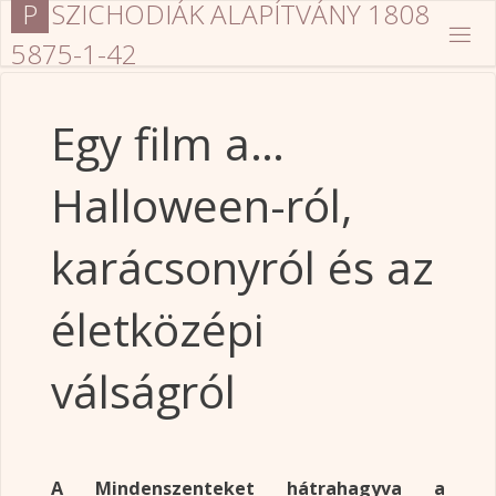
P
S
Z
I
C
H
O
D
I
Á
K
A
L
A
P
Í
T
V
Á
N
Y
1
8
0
8
Ugrás
a
5
8
7
5
-
1
-
4
2
tartalomhoz
Egy film a…
Halloween-ról,
karácsonyról és az
életközépi
válságról
A Mindenszenteket hátrahagyva a