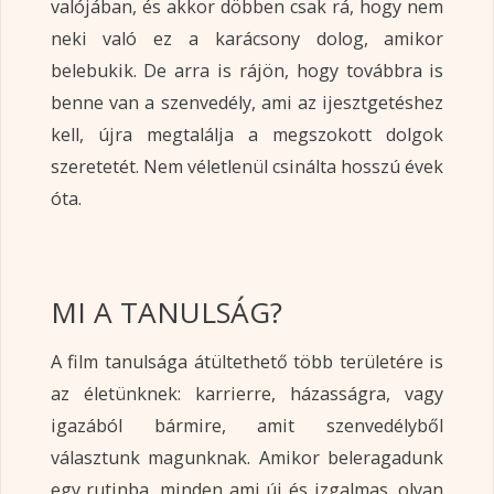
valójában, és akkor döbben csak rá, hogy nem
neki való ez a karácsony dolog, amikor
belebukik. De arra is rájön, hogy továbbra is
benne van a szenvedély, ami az ijesztgetéshez
kell, újra megtalálja a megszokott dolgok
szeretetét. Nem véletlenül csinálta hosszú évek
óta.
MI A TANULSÁG?
A film tanulsága átültethető több területére is
az életünknek: karrierre, házasságra, vagy
igazából bármire, amit szenvedélyből
választunk magunknak. Amikor beleragadunk
egy rutinba, minden ami új és izgalmas, olyan