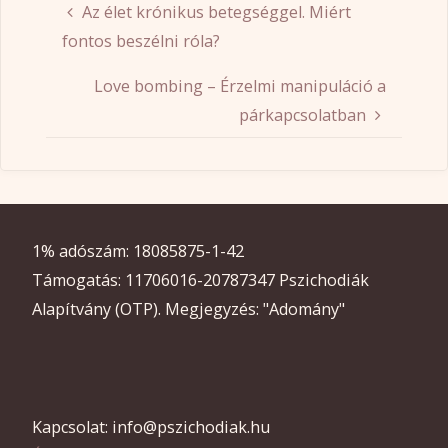
Az élet krónikus betegséggel. Miért
fontos beszélni róla?
Love bombing – Érzelmi manipuláció a
párkapcsolatban
1% adószám: 18085875-1-42
Támogatás: 11706016-20787347 Pszichodiák
Alapítvány (OTP). Megjegyzés: "Adomány"
Kapcsolat: info@pszichodiak.hu