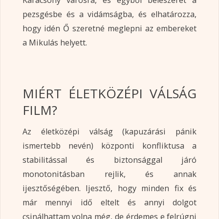
Karácsony városra, és egyből beleszeret a
pezsgésbe és a vidámságba, és elhatározza,
hogy idén Ő szeretné meglepni az embereket
a Mikulás helyett.
MIÉRT ÉLETKÖZÉPI VÁLSÁG
FILM?
Az életközépi válság (kapuzárási pánik
ismertebb nevén) központi konfliktusa a
stabilitással és biztonsággal járó
monotonitásban rejlik, és annak
ijesztőségében. Ijesztő, hogy minden fix és
már mennyi idő eltelt és annyi dolgot
csinálhattam volna még, de érdemes e felrúgni