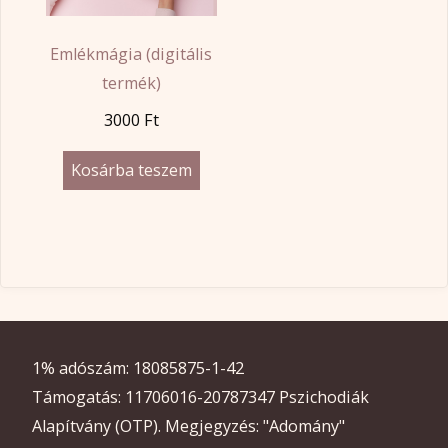
Emlékmágia (digitális
termék)
3000
Ft
Kosárba teszem
1% adószám: 18085875-1-42
Támogatás: 11706016-20787347 Pszichodiák
Alapítvány (OTP). Megjegyzés: "Adomány"