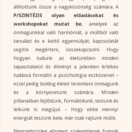
állítottunk össze a nagyközönség számára. A
P/SZINTÉZIS olyan előadásokat és
workshopokat mutat be
, amelyek az
önmagunkkal való harmóniát, a múltból való
tanulást és e kettő egyensúlyát, kapcsolatát
segítik megérteni, összekapcsolni. Hogy
hogyan tudunk az életünkben minden
tapasztalatot és élményt a jelenben értékes
tudássá formálni a pszichológia eszközeivel –
ezzel pedig boldog életet teremteni önmagunk
és a környezetünk számára. Minden
pillanatban fejlődünk, formálódunk, testünk és
lelkünk is megújul. – Hogy ebbe mennyi
energiát teszünk bele, már csak rajtunk múlik.
Nemzetközileg elismert szakemberek fognak