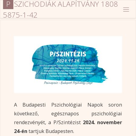
P
S
Z
I
C
H
O
D
I
Á
K
A
L
A
P
Í
T
V
Á
N
Y
1
8
0
8
Ugrás
a
5
8
7
5
-
1
-
4
2
tartalomhoz
A Budapesti Pszichológiai Napok soron
következő, egésznapos pszichológiai
rendezvényét, a P/Szintézist
2024. november
24-én
tartjuk Budapesten.