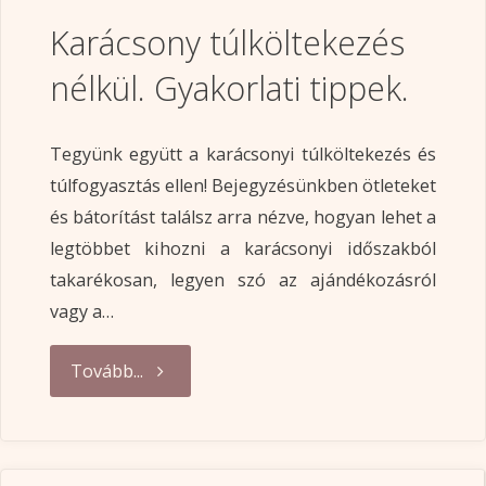
Karácsony túlköltekezés
nélkül. Gyakorlati tippek.
Tegyünk együtt a karácsonyi túlköltekezés és
túlfogyasztás ellen! Bejegyzésünkben ötleteket
és bátorítást találsz arra nézve, hogyan lehet a
legtöbbet kihozni a karácsonyi időszakból
takarékosan, legyen szó az ajándékozásról
vagy a…
"Karácsony
Tovább...
túlköltekezés
nélkül.