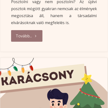
Posztolni vagy nem posztolni? Az újévi
posztok mögött gyakran nemcsak az élmények
megosztása áll, hanem a társadalmi
elvárásoknak való megfelelés is.
"Új
Tovább...
év,
új
élmények.
Ha
nem
posztoljuk,