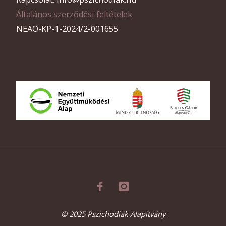
van
Általános szerződési feltételek
NEAO-KP-1-2024/2-001655
hátra
az
év
végéig…"
© 2025 Pszichodiák Alapítvány