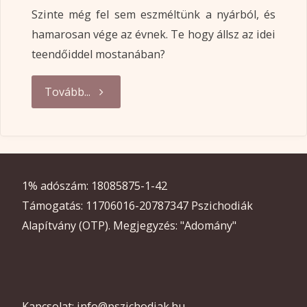
Szinte még fel sem eszméltünk a nyárból, és
hamarosan vége az évnek. Te hogy állsz az idei
teendőiddel mostanában?
"Már
Tovább...
csak
/
1% adószám: 18085875-1-42
még
Támogatás: 11706016-20787347 Pszichodiák
(?)
Alapítvány (OTP). Megjegyzés: "Adomány"
10
hét
Kapcsolat: info@pszichodiak.hu