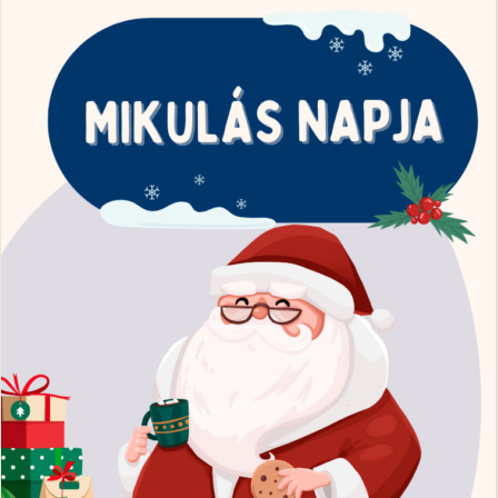
Gyakorlati
tippek."