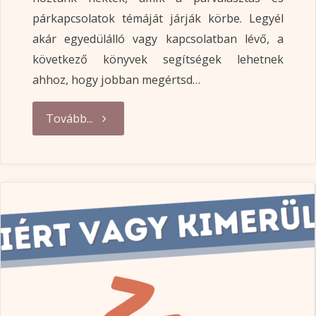
párkapcsolatok témáját járják körbe. Legyél
akár egyedülálló vagy kapcsolatban lévő, a
következő könyvek segítségek lehetnek
ahhoz, hogy jobban megértsd…
"5
Tovább...
pszichológiai
témájú
könyv
párkapcsolatokról"