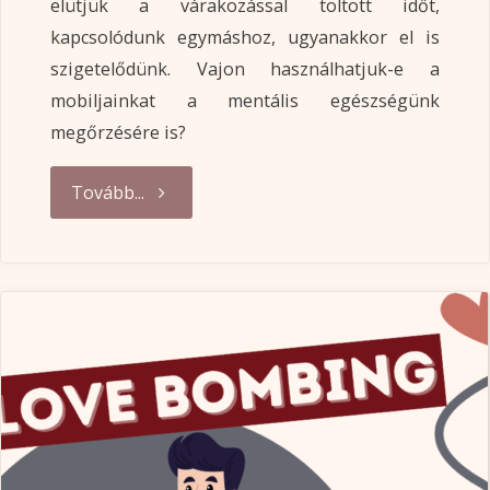
elütjük a várakozással töltött időt,
kapcsolódunk egymáshoz, ugyanakkor el is
szigetelődünk. Vajon használhatjuk-e a
mobiljainkat a mentális egészségünk
megőrzésére is?
"Pszichológia
Tovább...
a
zsebedben
1."