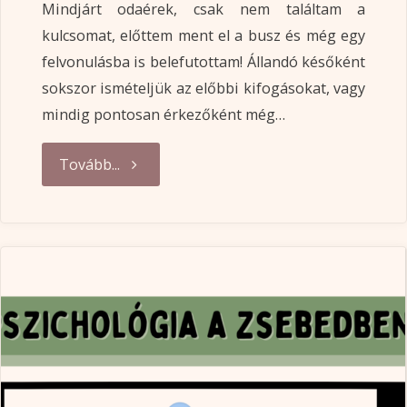
Mindjárt odaérek, csak nem találtam a
kulcsomat, előttem ment el a busz és még egy
felvonulásba is belefutottam! Állandó későként
sokszor ismételjük az előbbi kifogásokat, vagy
mindig pontosan érkezőként még…
"Elnézést
Tovább...
a
késésért,
meg
tudom
magyarázni!