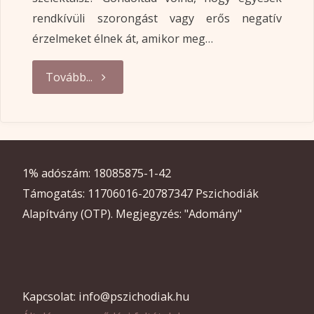
rendkívüli szorongást vagy erős negatív
érzelmeket élnek át, amikor meg…
"Maradjon
Tovább...
vagy
maradjon?
1% adószám: 18085875-1-42
A
Támogatás: 11706016-20787347 Pszichodiák
kényszeres
Alapítvány (OTP). Megjegyzés: "Adomány"
gyűjtögetés
pszichológiája"
Kapcsolat: info@pszichodiak.hu