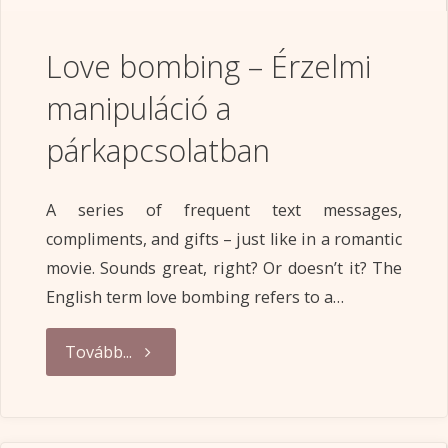
Love bombing – Érzelmi
manipuláció a
párkapcsolatban
A series of frequent text messages,
compliments, and gifts – just like in a romantic
movie. Sounds great, right? Or doesn’t it? The
English term love bombing refers to a…
"Love
Tovább...
bombing
–