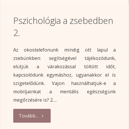
Pszichológia a zsebedben
2.
Az okostelefonunk mindig ott lapul a
zsebünkben: segítségével tájékozódunk,
elütjük a várakozással töltött időt,
kapcsolódunk egymáshoz, ugyanakkor el is
szigetelődünk. Vajon használhatjuk-e a
mobiljainkat a mentális egészségünk
megőrzésére is? 2….
"Pszichológia
Tovább...