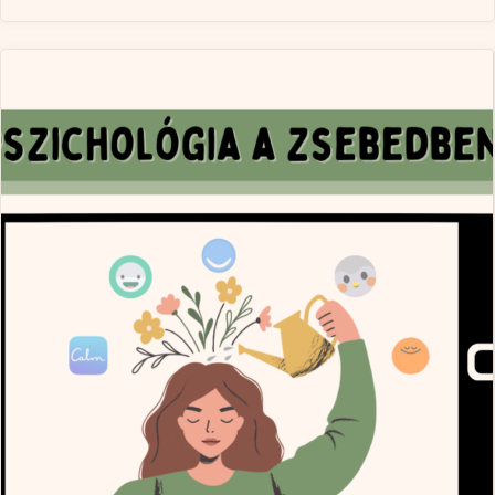
a
zsebedben
2."