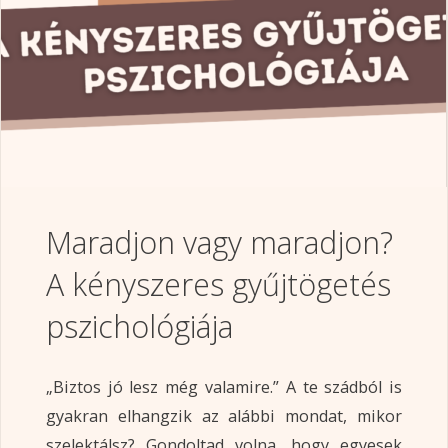
Maradjon vagy maradjon?
A kényszeres gyűjtögetés
pszichológiája
„Biztos jó lesz még valamire.” A te szádból is
gyakran elhangzik az alábbi mondat, mikor
szelektálsz? Gondoltad volna, hogy egyesek