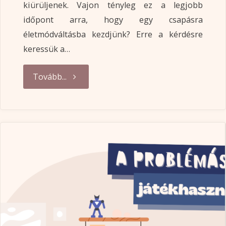
kiürüljenek. Vajon tényleg ez a legjobb
időpont arra, hogy egy csapásra
életmódváltásba kezdjünk? Erre a kérdésre
keressük a…
"Reális
Tovább...
célok
az
új
évre"