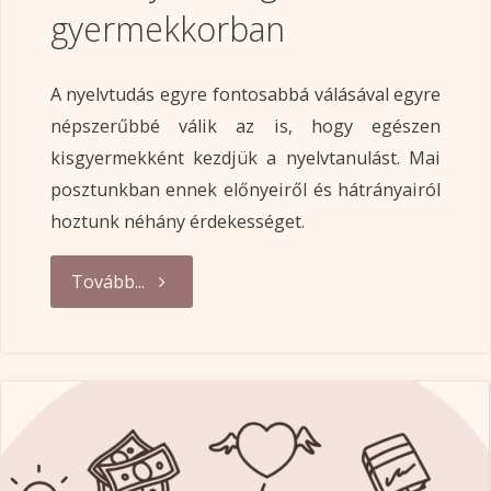
gyermekkorban
A nyelvtudás egyre fontosabbá válásával egyre
népszerűbbé válik az is, hogy egészen
kisgyermekként kezdjük a nyelvtanulást. Mai
posztunkban ennek előnyeiről és hátrányairól
hoztunk néhány érdekességet.
"Fejleszt
Tovább...
vagy
összezavar?
Többnyelvűség