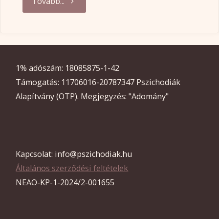
"Már
Tovább...
csak
/
1% adószám: 18085875-1-42
még
Támogatás: 11706016-20787347 Pszichodiák
(?)
Alapítvány (OTP). Megjegyzés: "Adomány"
10
hét
Kapcsolat: info@pszichodiak.hu
van
Általános szerződési feltételek
NEAO-KP-1-2024/2-001655
hátra
az